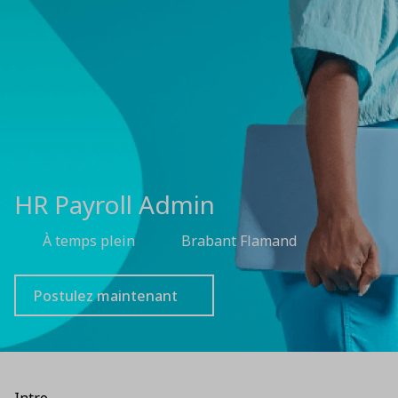
HR Payroll Admin
À temps plein
Brabant Flamand
Postulez maintenant