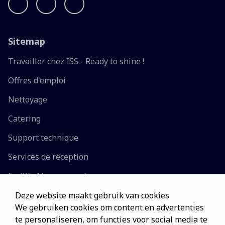
Sitemap
Travailler chez ISS - Ready to shine !
Offres d'emploi
Nettoyage
Catering
Support technique
Services de réception
Facility Management
Siège social
Deze website maakt gebruik van cookies
We gebruiken cookies om content en advertenties
te personaliseren, om functies voor social media te