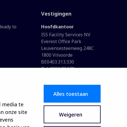
Vestigingen
Ready to
Hoofdkantoor
ISS Facility Services NV
Everest Office Park
Leuvensesteenweg 248C
1800 Vilvoorde
BE0403.313.330
Tel: 0800/85170
Regionale kantoren
rsteuning
Gent | Antwerpen |
Alles toestaan
n
Heusden-Zolder | Floreffe
l media te
ment
Privacyverklaring
n onze site
Weigeren
gevens
Cookies