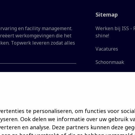
Sitemap
ervaring en facility management.
Werken bij ISS - 
 creëert werkomgevingen die het
shine!
aken. Topwerk leveren zodat alles
Vacatures
Schoonmaak
Catering
Technische onde
Receptiedienste
rtenties te personaliseren, om functies voor socia
Facility Manage
yseren. Ook delen we informatie over uw gebruik va
verteren en analyse. Deze partners kunnen deze ge
Hoofdkantoor