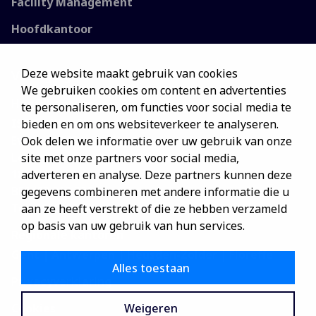
Facility Management
Hoofdkantoor
Deze website maakt gebruik van cookies
Vestigingen
We gebruiken cookies om content en advertenties
Hoofdkantoor
te personaliseren, om functies voor social media te
ISS Facility Services NV
bieden en om ons websiteverkeer te analyseren.
Everest Office Park
Ook delen we informatie over uw gebruik van onze
Leuvensesteenweg 248C
site met onze partners voor social media,
1800 Vilvoorde
adverteren en analyse. Deze partners kunnen deze
BE0403.313.330
gegevens combineren met andere informatie die u
Tel: 0800/85170
aan ze heeft verstrekt of die ze hebben verzameld
op basis van uw gebruik van hun services.
Regionale kantoren
Gent | Antwerpen | Heusden-Zolder | Floreffe
Alles toestaan
Privacyverklaring
Weigeren
Cookies