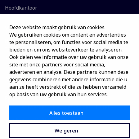
Hoofdkantoor
Deze website maakt gebruik van cookies
Vestigingen
We gebruiken cookies om content en advertenties
Hoofdkantoor
te personaliseren, om functies voor social media te
ISS Facility Services NV
bieden en om ons websiteverkeer te analyseren.
Everest Office Park
Ook delen we informatie over uw gebruik van onze
Leuvensesteenweg 248C
site met onze partners voor social media,
1800 Vilvoorde
adverteren en analyse. Deze partners kunnen deze
BE0403.313.330
gegevens combineren met andere informatie die u
Tel: 0800/85170
aan ze heeft verstrekt of die ze hebben verzameld
op basis van uw gebruik van hun services.
Regionale kantoren
Gent | Antwerpen | Heusden-Zolder | Floreffe
Alles toestaan
Privacyverklaring
Weigeren
Cookies